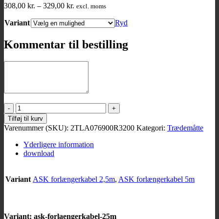
Prisinterval:
308,00
kr.
–
329,00
kr.
excl. moms
308,00 kr.
Variant
til
Ryd
329,00 kr.
Kommentar til bestilling
Forlænger
kabler
Tilføj til kurv
antal
Varenummer (SKU):
2TLA076900R3200
Kategori:
Trædemåtte
Yderligere information
download
Variant
ASK forlængerkabel 2,5m
,
ASK forlængerkabel 5m
Variant: ask-forlaengerkabel-25m