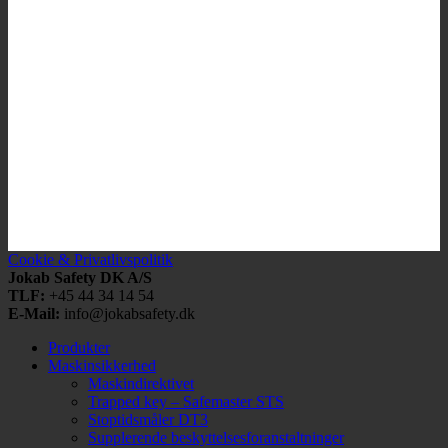
Cookie & Privatlivspolitik
Jokab Safety DK A/S
TLF:
+45 44 34 14 54
E-Mail:
info@jokabsafety.dk
Produkter
Maskinsikkerhed
Maskindirektivet
Trapped key – Safemaster STS
Stoptidsmåler DT3
Supplerende beskyttelsesforanstaltninger