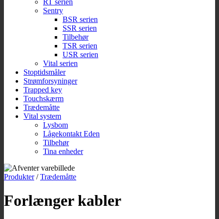
RT serien
Sentry
BSR serien
SSR serien
Tilbehør
TSR serien
USR serien
Vital serien
Stoptidsmåler
Strømforsyninger
Trapped key
Touchskærm
Trædemåtte
Vital system
Lysbom
Lågekontakt Eden
Tilbehør
Tina enheder
Produkter
/
Trædemåtte
Forlænger kabler