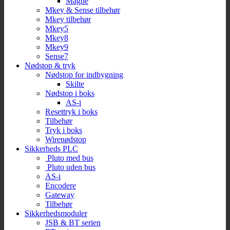
Magne
Mkey & Sense tilbehør
Mkey tilbehør
Mkey5
Mkey8
Mkey9
Sense7
Nødstop & tryk
Nødstop for indbygning
Skilte
Nødstop i boks
AS-i
Resettryk i boks
Tilbehør
Tryk i boks
Wirenødstop
Sikkerheds PLC
Pluto med bus
Pluto uden bus
AS-i
Encodere
Gateway
Tilbehør
Sikkerhedsmoduler
JSB & BT serien