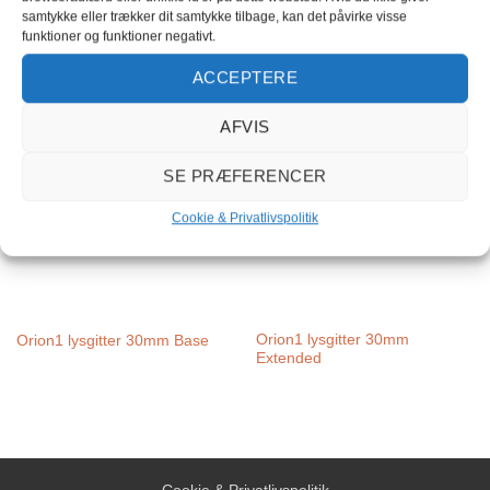
samtykke eller trækker dit samtykke tilbage, kan det påvirke visse
funktioner og funktioner negativt.
Orion1 lysgitter 14mm
Orion1 lysgitter 14mm Base
Extended
ACCEPTERE
AFVIS
SE PRÆFERENCER
Cookie & Privatlivspolitik
Orion1 lysgitter 30mm
Orion1 lysgitter 30mm Base
Extended
Cookie & Privatlivspolitik