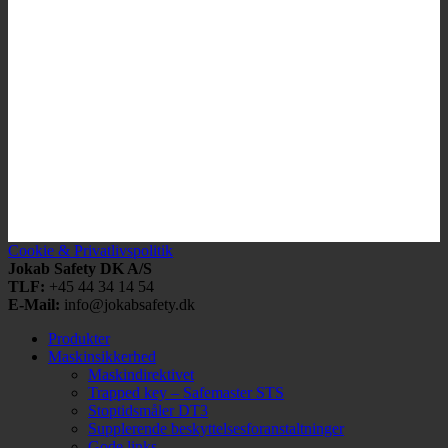
Cookie & Privatlivspolitik
Jokab Safety DK A/S
TLF:
+45 44 34 14 54
E-Mail:
info@jokabsafety.dk
Produkter
Maskinsikkerhed
Maskindirektivet
Trapped key – Safemaster STS
Stoptidsmåler DT3
Supplerende beskyttelsesforanstaltninger
Gode links