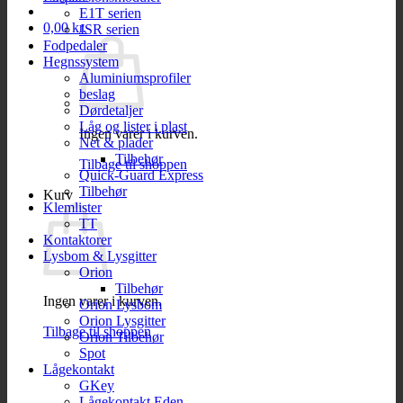
E1T serien
0,00
kr.
JSR serien
Fodpedaler
Hegnssystem
Aluminiumsprofiler
beslag
Dørdetaljer
Låg og lister i plast
Ingen varer i kurven.
Net & plader
Tilbehør
Tilbage til shoppen
Quick-Guard Express
Tilbehør
Kurv
Klemlister
TT
Kontaktorer
Lysbom & Lysgitter
Orion
Tilbehør
Ingen varer i kurven.
Orion Lysbom
Orion Lysgitter
Tilbage til shoppen
Orion Tilbehør
Spot
Lågekontakt
GKey
Lågekontakt Eden