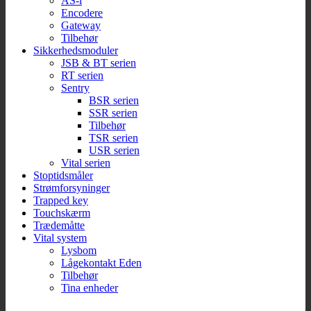
AS-i
Encodere
Gateway
Tilbehør
Sikkerhedsmoduler
JSB & BT serien
RT serien
Sentry
BSR serien
SSR serien
Tilbehør
TSR serien
USR serien
Vital serien
Stoptidsmåler
Strømforsyninger
Trapped key
Touchskærm
Trædemåtte
Vital system
Lysbom
Lågekontakt Eden
Tilbehør
Tina enheder