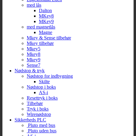
med lås
Dalton
MKey8
MKey9
med magnetlås
Magne
Mkey & Sense tilbehør
Mkey tilbehør
Mkey5
Mkey8
Mkey9
Sense7
Nødstop & tryk
Nødstop for indbygning
Skilte
Nødstop i boks
AS-i
Resettryk i boks
Tilbehør
Tryk i boks
Wirenødstop
Sikkerheds PLC
Pluto med bus
Pluto uden bus