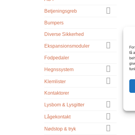
Betjeningsgreb
Bumpers
Diverse Sikkerhed
Ekspansionsmoduler
For
få 
Fodpedaler
beh
giv
fun
Hegnssystem
Klemlister
Kontaktorer
Lysbom & Lysgitter
Lågekontakt
Nødstop & tryk