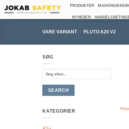
Fortsæt
PRODUKTER
MASKINSIKKER
til
NYHEDER
HANDELSBETING
indhold
VARE VARIANT
/
PLUTO A20 V2
SØG
Search
for:
Plut
KATEGORIER
AS-i