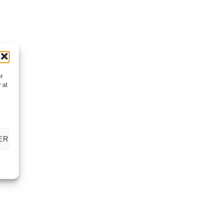
er
 at
ER