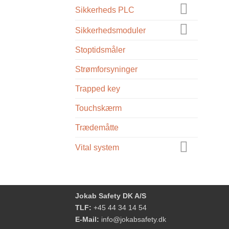
Sikkerheds PLC
Sikkerhedsmoduler
Stoptidsmåler
Strømforsyninger
Trapped key
Touchskærm
Trædemåtte
Vital system
Jokab Safety DK A/S
TLF:
+45 44 34 14 54
E-Mail:
info@jokabsafety.dk