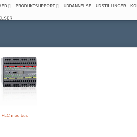
HED
PRODUKTSUPPORT
UDDANNELSE
UDSTILLINGER
KO
ELSER
o PLC med bus