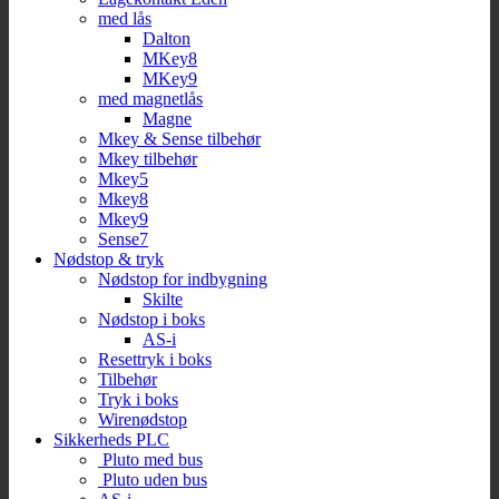
med lås
Dalton
MKey8
MKey9
med magnetlås
Magne
Mkey & Sense tilbehør
Mkey tilbehør
Mkey5
Mkey8
Mkey9
Sense7
Nødstop & tryk
Nødstop for indbygning
Skilte
Nødstop i boks
AS-i
Resettryk i boks
Tilbehør
Tryk i boks
Wirenødstop
Sikkerheds PLC
Pluto med bus
Pluto uden bus