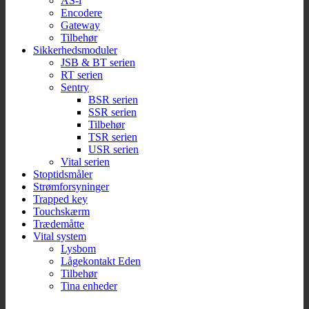
AS-i
Encodere
Gateway
Tilbehør
Sikkerhedsmoduler
JSB & BT serien
RT serien
Sentry
BSR serien
SSR serien
Tilbehør
TSR serien
USR serien
Vital serien
Stoptidsmåler
Strømforsyninger
Trapped key
Touchskærm
Trædemåtte
Vital system
Lysbom
Lågekontakt Eden
Tilbehør
Tina enheder