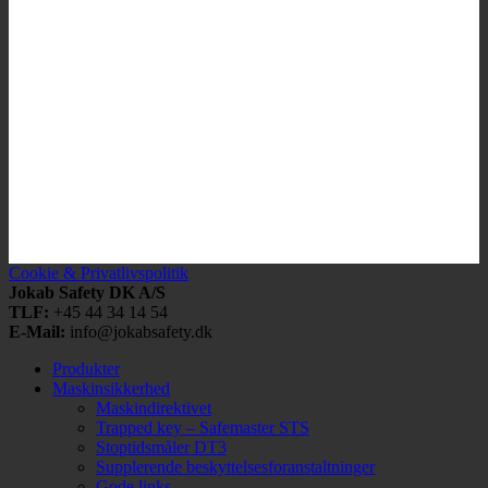
Cookie & Privatlivspolitik
Jokab Safety DK A/S
TLF:
+45 44 34 14 54
E-Mail:
info@jokabsafety.dk
Produkter
Maskinsikkerhed
Maskindirektivet
Trapped key – Safemaster STS
Stoptidsmåler DT3
Supplerende beskyttelsesforanstaltninger
Gode links