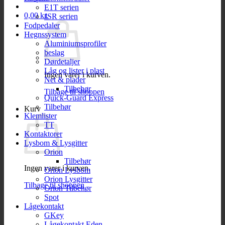
E1T serien
0,00
kr.
JSR serien
Fodpedaler
Hegnssystem
Aluminiumsprofiler
beslag
Dørdetaljer
Låg og lister i plast
Ingen varer i kurven.
Net & plader
Tilbehør
Tilbage til shoppen
Quick-Guard Express
Tilbehør
Kurv
Klemlister
TT
Kontaktorer
Lysbom & Lysgitter
Orion
Tilbehør
Ingen varer i kurven.
Orion Lysbom
Orion Lysgitter
Tilbage til shoppen
Orion Tilbehør
Spot
Lågekontakt
GKey
Lågekontakt Eden