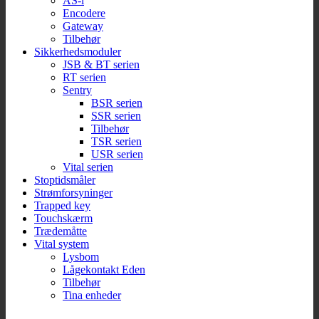
AS-i
Encodere
Gateway
Tilbehør
Sikkerhedsmoduler
JSB & BT serien
RT serien
Sentry
BSR serien
SSR serien
Tilbehør
TSR serien
USR serien
Vital serien
Stoptidsmåler
Strømforsyninger
Trapped key
Touchskærm
Trædemåtte
Vital system
Lysbom
Lågekontakt Eden
Tilbehør
Tina enheder