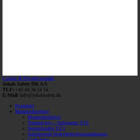
Cookie & Privatlivspolitik
Jokab Safety DK A/S
TLF:
+45 44 34 14 54
E-Mail:
info@jokabsafety.dk
Produkter
Maskinsikkerhed
Maskindirektivet
Trapped key – Safemaster STS
Stoptidsmåler DT3
Supplerende beskyttelsesforanstaltninger
Gode links