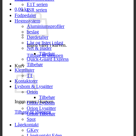
E1T serien
0,00
kr.
JSR serien
Fodpedaler
Hegnssystem
Aluminiumsprofiler
beslag
Dørdetaljer
Låg og lister i plast
Ingen varer i kurven.
Net & plader
Tilbehør
Tilbage til shoppen
Quick-Guard Express
Tilbehør
Kurv
Klemlister
TT
Kontaktorer
Lysbom & Lysgitter
Orion
Tilbehør
Ingen varer i kurven.
Orion Lysbom
Orion Lysgitter
Tilbage til shoppen
Orion Tilbehør
Spot
Lågekontakt
GKey
Lågekontakt Eden