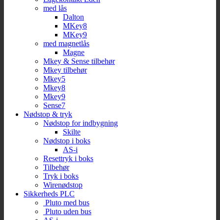
med lås
Dalton
MKey8
MKey9
med magnetlås
Magne
Mkey & Sense tilbehør
Mkey tilbehør
Mkey5
Mkey8
Mkey9
Sense7
Nødstop & tryk
Nødstop for indbygning
Skilte
Nødstop i boks
AS-i
Resettryk i boks
Tilbehør
Tryk i boks
Wirenødstop
Sikkerheds PLC
Pluto med bus
Pluto uden bus