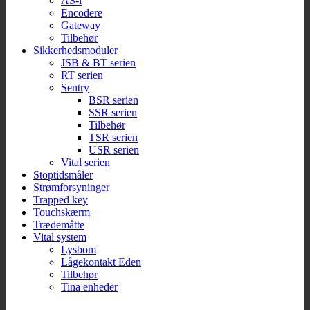
AS-i
Encodere
Gateway
Tilbehør
Sikkerhedsmoduler
JSB & BT serien
RT serien
Sentry
BSR serien
SSR serien
Tilbehør
TSR serien
USR serien
Vital serien
Stoptidsmåler
Strømforsyninger
Trapped key
Touchskærm
Trædemåtte
Vital system
Lysbom
Lågekontakt Eden
Tilbehør
Tina enheder