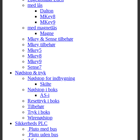
med lås
Dalton
MKey8
MKey9
med magnetlås
Magne
Mkey & Sense tilbehør
Mkey tilbehør
Mkey5
Mkey8
Mkey9
Sense7
Nødstop & tryk
Nødstop for indbygning
Skilte
Nødstop i boks
AS-i
Resettryk i boks
Tilbehør
Tryk i boks
Wirenødstop
Sikkerheds PLC
Pluto med bus
Pluto uden bus