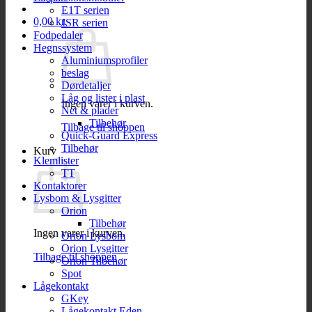
E1T serien
0,00
kr.
JSR serien
Fodpedaler
Hegnssystem
Aluminiumsprofiler
beslag
Dørdetaljer
Låg og lister i plast
Ingen varer i kurven.
Net & plader
Tilbehør
Tilbage til shoppen
Quick-Guard Express
Tilbehør
Kurv
Klemlister
TT
Kontaktorer
Lysbom & Lysgitter
Orion
Tilbehør
Ingen varer i kurven.
Orion Lysbom
Orion Lysgitter
Tilbage til shoppen
Orion Tilbehør
Spot
Lågekontakt
GKey
Lågekontakt Eden