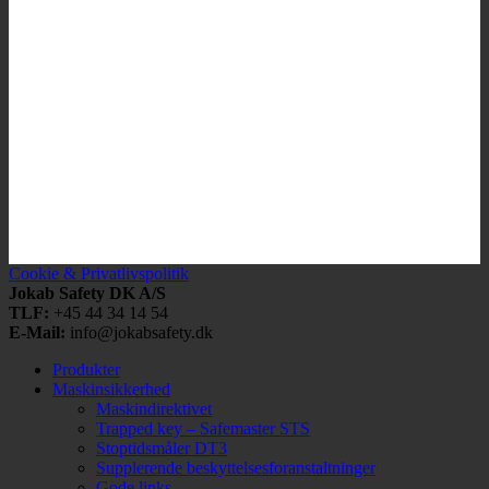
Cookie & Privatlivspolitik
Jokab Safety DK A/S
TLF:
+45 44 34 14 54
E-Mail:
info@jokabsafety.dk
Produkter
Maskinsikkerhed
Maskindirektivet
Trapped key – Safemaster STS
Stoptidsmåler DT3
Supplerende beskyttelsesforanstaltninger
Gode links