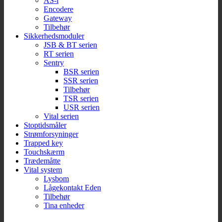
AS-i
Encodere
Gateway
Tilbehør
Sikkerhedsmoduler
JSB & BT serien
RT serien
Sentry
BSR serien
SSR serien
Tilbehør
TSR serien
USR serien
Vital serien
Stoptidsmåler
Strømforsyninger
Trapped key
Touchskærm
Trædemåtte
Vital system
Lysbom
Lågekontakt Eden
Tilbehør
Tina enheder