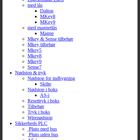
med lås
Dalton
MKey8
MKey9
med magnetlås
Magne
Mkey & Sense tilbehør
Mkey tilbehør
Mkey5
Mkey8
Mkey9
Sense7
Nødstop & tryk
Nødstop for indbygning
Skilte
Nødstop i boks
AS-i
Resettryk i boks
Tilbehør
Tryk i boks
Wirenødstop
Sikkerheds PLC
Pluto med bus
Pluto uden bus