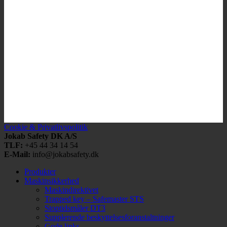
Cookie & Privatlivspolitik
Jokab Safety DK A/S
TLF:
+45 44 34 14 54
E-Mail:
info@jokabsafety.dk
Produkter
Maskinsikkerhed
Maskindirektivet
Trapped key – Safemaster STS
Stoptidsmåler DT3
Supplerende beskyttelsesforanstaltninger
Gode links