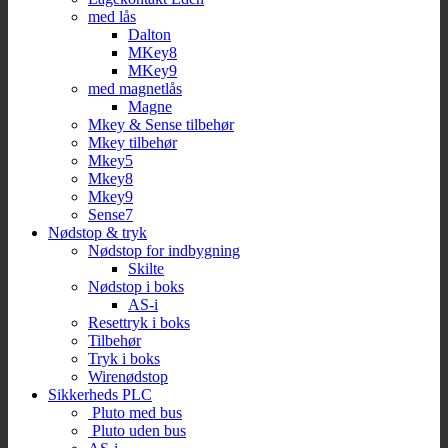
med lås
Dalton
MKey8
MKey9
med magnetlås
Magne
Mkey & Sense tilbehør
Mkey tilbehør
Mkey5
Mkey8
Mkey9
Sense7
Nødstop & tryk
Nødstop for indbygning
Skilte
Nødstop i boks
AS-i
Resettryk i boks
Tilbehør
Tryk i boks
Wirenødstop
Sikkerheds PLC
Pluto med bus
Pluto uden bus