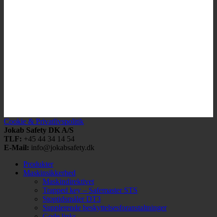
Cookie & Privatlivspolitik
Jokab Safety DK A/S
TLF:
+45 44 34 14 54
E-Mail:
info@jokabsafety.dk
Produkter
Maskinsikkerhed
Maskindirektivet
Trapped key – Safemaster STS
Stoptidsmåler DT3
Supplerende beskyttelsesforanstaltninger
Gode links