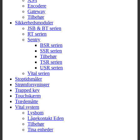
AS-i
Encodere
Gateway
Tilbehør
Sikkerhedsmoduler
JSB & BT serien
RT serien
Sentry
BSR serien
SSR serien
Tilbehør
TSR serien
USR serien
Vital serien
Stoptidsmåler
Strømforsyninger
Trapped key
Touchskærm
Trædemåtte
Vital system
Lysbom
Lågekontakt Eden
Tilbehør
Tina enheder