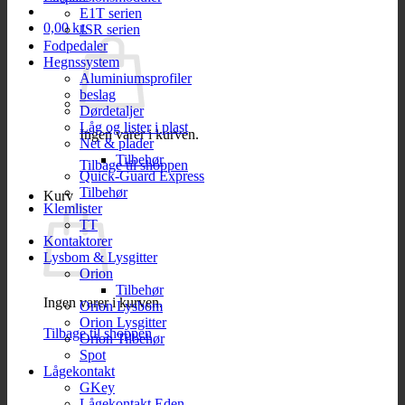
E1T serien
0,00
kr.
JSR serien
Fodpedaler
Hegnssystem
Aluminiumsprofiler
beslag
Dørdetaljer
Låg og lister i plast
Ingen varer i kurven.
Net & plader
Tilbehør
Tilbage til shoppen
Quick-Guard Express
Tilbehør
Kurv
Klemlister
TT
Kontaktorer
Lysbom & Lysgitter
Orion
Tilbehør
Ingen varer i kurven.
Orion Lysbom
Orion Lysgitter
Tilbage til shoppen
Orion Tilbehør
Spot
Lågekontakt
GKey
Lågekontakt Eden