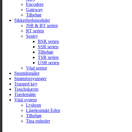
Encodere
Gateway
Tilbehør
Sikkerhedsmoduler
JSB & BT serien
RT serien
Sentry
BSR serien
SSR serien
Tilbehør
TSR serien
USR serien
Vital serien
Stoptidsmåler
Strømforsyninger
Trapped key
Touchskærm
Trædemåtte
Vital system
Lysbom
Lågekontakt Eden
Tilbehør
Tina enheder