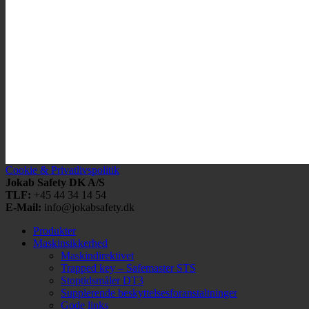
Cookie & Privatlivspolitik
Jokab Safety DK A/S
TLF:
+45 44 34 14 54
E-Mail:
info@jokabsafety.dk
Produkter
Maskinsikkerhed
Maskindirektivet
Trapped key – Safemaster STS
Stoptidsmåler DT3
Supplerende beskyttelsesforanstaltninger
Gode links