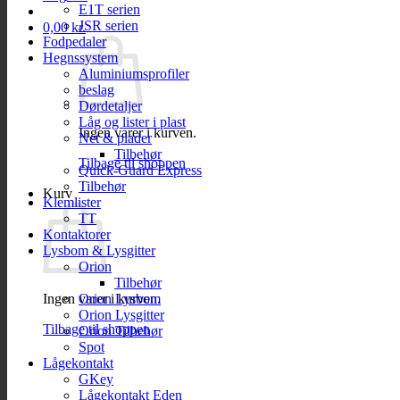
E1T serien
JSR serien
0,00
kr.
Fodpedaler
Hegnssystem
Aluminiumsprofiler
beslag
Dørdetaljer
Låg og lister i plast
Ingen varer i kurven.
Net & plader
Tilbehør
Tilbage til shoppen
Quick-Guard Express
Tilbehør
Kurv
Klemlister
TT
Kontaktorer
Lysbom & Lysgitter
Orion
Tilbehør
Ingen varer i kurven.
Orion Lysbom
Orion Lysgitter
Tilbage til shoppen
Orion Tilbehør
Spot
Lågekontakt
GKey
Lågekontakt Eden