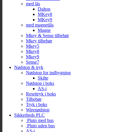
med lås
Dalton
MKey8
MKey9
med magnetlås
Magne
Mkey & Sense tilbehør
Mkey tilbehør
Mkey5
Mkey8
Mkey9
Sense7
Nødstop & tryk
Nødstop for indbygning
Skilte
Nødstop i boks
AS-i
Resettryk i boks
Tilbehør
Tryk i boks
Wirenødstop
Sikkerheds PLC
Pluto med bus
Pluto uden bus
AS-i