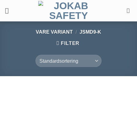
Fortsæt
til
indhold
VARE VARIANT
/
JSMD9-K
FILTER