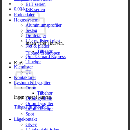
E1T serien
0,00
kr.
JSR serien
Fodpedaler
Hegnssystem
Aluminiumsprofiler
beslag
Dørdetaljer
Låg og lister i plast
Ingen varer i kurven.
Net & plader
Tilbehør
Tilbage til shoppen
Quick-Guard Express
Tilbehør
Kurv
Klemlister
TT
Kontaktorer
Lysbom & Lysgitter
Orion
Tilbehør
Ingen varer i kurven.
Orion Lysbom
Orion Lysgitter
Tilbage til shoppen
Orion Tilbehør
Spot
Lågekontakt
GKey
Lågekontakt Eden