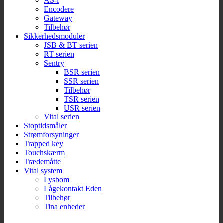
AS-i
Encodere
Gateway
Tilbehør
Sikkerhedsmoduler
JSB & BT serien
RT serien
Sentry
BSR serien
SSR serien
Tilbehør
TSR serien
USR serien
Vital serien
Stoptidsmåler
Strømforsyninger
Trapped key
Touchskærm
Trædemåtte
Vital system
Lysbom
Lågekontakt Eden
Tilbehør
Tina enheder