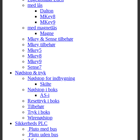
med lås
Dalton
MKey8
MKey9
med magnetlås
Magne
Mkey & Sense tilbehør
Mkey tilbehør
Mkey5
Mkey8
Mkey9
Sense7
Nødstop & tryk
Nødstop for indbygning
Skilte
Nødstop i boks
AS-i
Resettryk i boks
Tilbehør
Tryk i boks
Wirenødstop
Sikkerheds PLC
Pluto med bus
Pluto uden bus