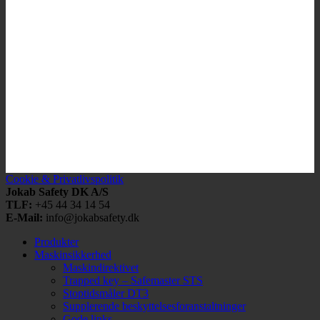
Cookie & Privatlivspolitik
Jokab Safety DK A/S
TLF:
+45 44 34 14 54
E-Mail:
info@jokabsafety.dk
Produkter
Maskinsikkerhed
Maskindirektivet
Trapped key – Safemaster STS
Stoptidsmåler DT3
Supplerende beskyttelsesforanstaltninger
Gode links