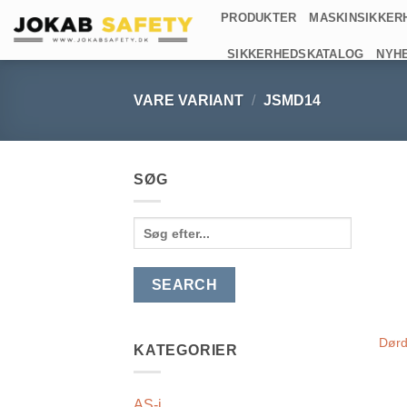
Fortsæt
PRODUKTER
MASKINSIKKER
til
SIKKERHEDSKATALOG
NYH
indhold
VARE VARIANT
/
JSMD14
SØG
Search
for:
Dørd
KATEGORIER
AS-i