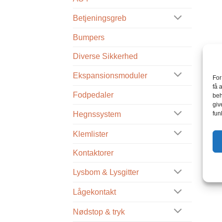
Betjeningsgreb
Bumpers
Diverse Sikkerhed
Ekspansionsmoduler
For
få 
Fodpedaler
beh
giv
fun
Hegnssystem
Klemlister
Kontaktorer
Lysbom & Lysgitter
Lågekontakt
Nødstop & tryk