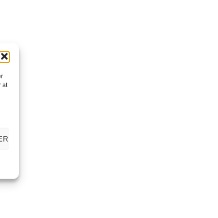
er
 at
ER