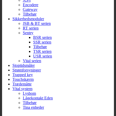
AS-i
Encodere
Gateway
Tilbehør
Sikkerhedsmoduler
JSB & BT serien
RT serien
Sentry
BSR serien
SSR serien
Tilbehør
TSR serien
USR serien
Vital serien
Stoptidsmåler
Strømforsyninger
Trapped key
Touchskærm
Trædemåtte
Vital system
Lysbom
Lågekontakt Eden
Tilbehør
Tina enheder