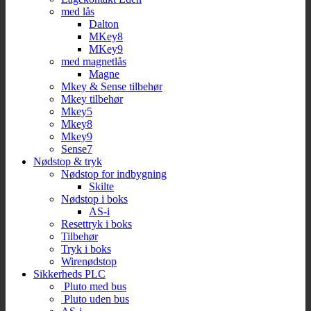
med lås
Dalton
MKey8
MKey9
med magnetlås
Magne
Mkey & Sense tilbehør
Mkey tilbehør
Mkey5
Mkey8
Mkey9
Sense7
Nødstop & tryk
Nødstop for indbygning
Skilte
Nødstop i boks
AS-i
Resettryk i boks
Tilbehør
Tryk i boks
Wirenødstop
Sikkerheds PLC
Pluto med bus
Pluto uden bus