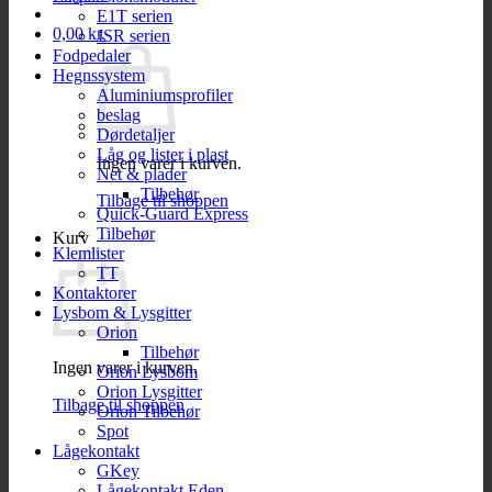
E1T serien
0,00
kr.
JSR serien
Fodpedaler
Hegnssystem
Aluminiumsprofiler
beslag
Dørdetaljer
Låg og lister i plast
Ingen varer i kurven.
Net & plader
Tilbehør
Tilbage til shoppen
Quick-Guard Express
Tilbehør
Kurv
Klemlister
TT
Kontaktorer
Lysbom & Lysgitter
Orion
Tilbehør
Ingen varer i kurven.
Orion Lysbom
Orion Lysgitter
Tilbage til shoppen
Orion Tilbehør
Spot
Lågekontakt
GKey
Lågekontakt Eden