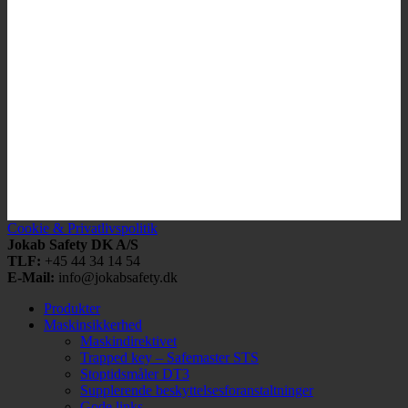
Cookie & Privatlivspolitik
Jokab Safety DK A/S
TLF:
+45 44 34 14 54
E-Mail:
info@jokabsafety.dk
Produkter
Maskinsikkerhed
Maskindirektivet
Trapped key – Safemaster STS
Stoptidsmåler DT3
Supplerende beskyttelsesforanstaltninger
Gode links