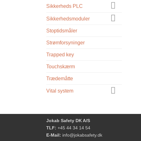
Sikkerheds PLC
Sikkerhedsmoduler
Stoptidsmåler
Strømforsyninger
Trapped key
Touchskærm
Trædemåtte
Vital system
Jokab Safety DK A/S
TLF:
+45 44 34 14 54
E-Mail:
info@jokabsafety.dk