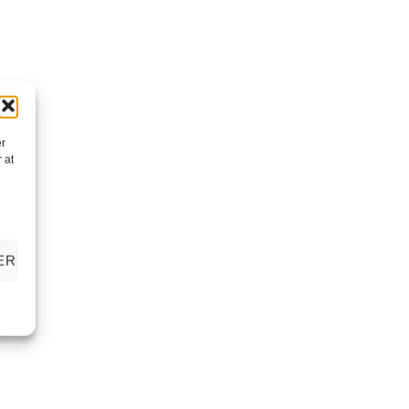
er
 at
ER