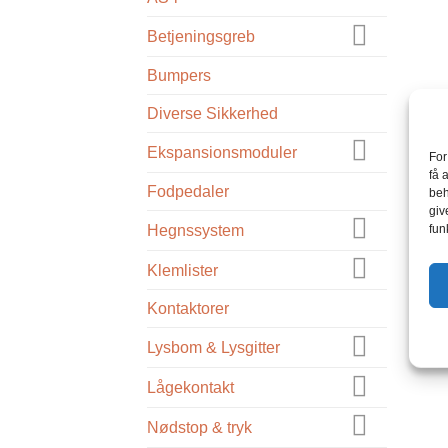
Betjeningsgreb
Bumpers
Diverse Sikkerhed
Ekspansionsmoduler
For
få 
Fodpedaler
beh
giv
fun
Hegnssystem
Klemlister
Kontaktorer
Lysbom & Lysgitter
Lågekontakt
Nødstop & tryk