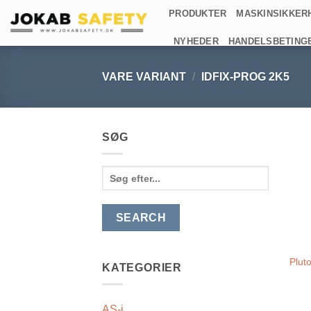
Fortsæt
PRODUKTER
MASKINSIKKER
til
NYHEDER
HANDELSBETING
indhold
VARE VARIANT
/
IDFIX-PROG 2K5
SØG
Search
for:
Plut
KATEGORIER
AS-i