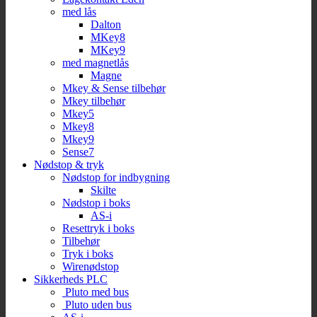
med lås
Dalton
MKey8
MKey9
med magnetlås
Magne
Mkey & Sense tilbehør
Mkey tilbehør
Mkey5
Mkey8
Mkey9
Sense7
Nødstop & tryk
Nødstop for indbygning
Skilte
Nødstop i boks
AS-i
Resettryk i boks
Tilbehør
Tryk i boks
Wirenødstop
Sikkerheds PLC
Pluto med bus
Pluto uden bus