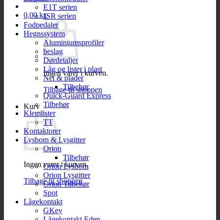
E1T serien
0,00
kr.
JSR serien
Fodpedaler
Hegnssystem
Aluminiumsprofiler
beslag
Dørdetaljer
Låg og lister i plast
Ingen varer i kurven.
Net & plader
Tilbehør
Tilbage til shoppen
Quick-Guard Express
Tilbehør
Kurv
Klemlister
TT
Kontaktorer
Lysbom & Lysgitter
Orion
Tilbehør
Ingen varer i kurven.
Orion Lysbom
Orion Lysgitter
Tilbage til shoppen
Orion Tilbehør
Spot
Lågekontakt
GKey
Lågekontakt Eden