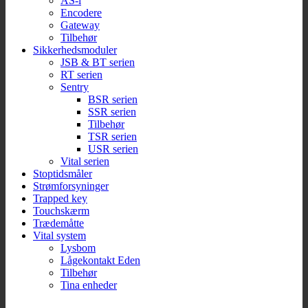
AS-i
Encodere
Gateway
Tilbehør
Sikkerhedsmoduler
JSB & BT serien
RT serien
Sentry
BSR serien
SSR serien
Tilbehør
TSR serien
USR serien
Vital serien
Stoptidsmåler
Strømforsyninger
Trapped key
Touchskærm
Trædemåtte
Vital system
Lysbom
Lågekontakt Eden
Tilbehør
Tina enheder