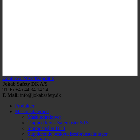
Cookie & Privatlivspolitik
Jokab Safety DK A/S
TLF:
+45 44 34 14 54
E-Mail:
info@jokabsafety.dk
Produkter
Maskinsikkerhed
Maskindirektivet
Trapped key – Safemaster STS
Stoptidsmåler DT3
Supplerende beskyttelsesforanstaltninger
Gode links