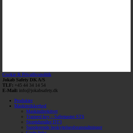
Cookie & Privatlivspolitik
Jokab Safety DK A/S
TLF:
+45 44 34 14 54
E-Mail:
info@jokabsafety.dk
Produkter
Maskinsikkerhed
Maskindirektivet
Trapped key – Safemaster STS
Stoptidsmåler DT3
Supplerende beskyttelsesforanstaltninger
Gode links