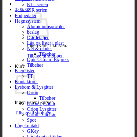
E1T serien
0,00
kr.
JSR serien
Fodpedaler
Hegnssystem
Aluminiumsprofiler
beslag
Dørdetaljer
Låg og lister i plast
Ingen varer i kurven.
Net & plader
Tilbehør
Tilbage til shoppen
Quick-Guard Express
Tilbehør
Kurv
Klemlister
TT
Kontaktorer
Lysbom & Lysgitter
Orion
Tilbehør
Ingen varer i kurven.
Orion Lysbom
Orion Lysgitter
Tilbage til shoppen
Orion Tilbehør
Spot
Lågekontakt
GKey
Lågekontakt Eden