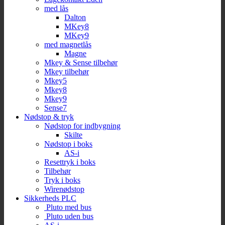
med lås
Dalton
MKey8
MKey9
med magnetlås
Magne
Mkey & Sense tilbehør
Mkey tilbehør
Mkey5
Mkey8
Mkey9
Sense7
Nødstop & tryk
Nødstop for indbygning
Skilte
Nødstop i boks
AS-i
Resettryk i boks
Tilbehør
Tryk i boks
Wirenødstop
Sikkerheds PLC
Pluto med bus
Pluto uden bus