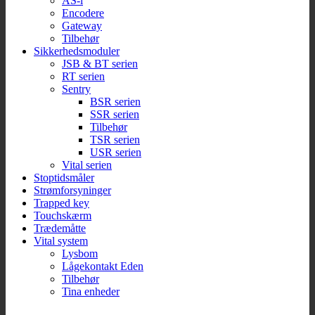
AS-i
Encodere
Gateway
Tilbehør
Sikkerhedsmoduler
JSB & BT serien
RT serien
Sentry
BSR serien
SSR serien
Tilbehør
TSR serien
USR serien
Vital serien
Stoptidsmåler
Strømforsyninger
Trapped key
Touchskærm
Trædemåtte
Vital system
Lysbom
Lågekontakt Eden
Tilbehør
Tina enheder