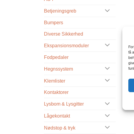
Betjeningsgreb
Bumpers
Diverse Sikkerhed
Ekspansionsmoduler
For
få 
Fodpedaler
beh
giv
fun
Hegnssystem
Klemlister
Kontaktorer
Lysbom & Lysgitter
Lågekontakt
Nødstop & tryk