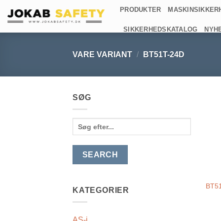
Fortsæt
PRODUKTER
MASKINSIKKER
til
SIKKERHEDSKATALOG
NYH
indhold
VARE VARIANT
/
BT51T-24D
SØG
Search
for:
BT51
KATEGORIER
AS-i