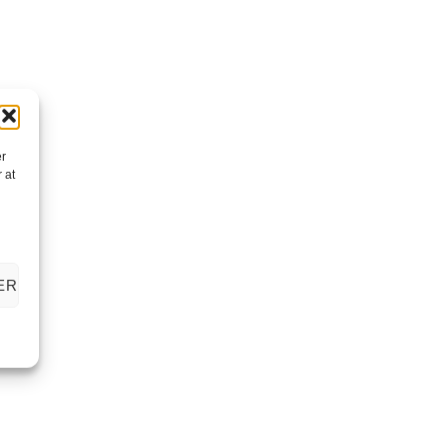
er
 at
ER