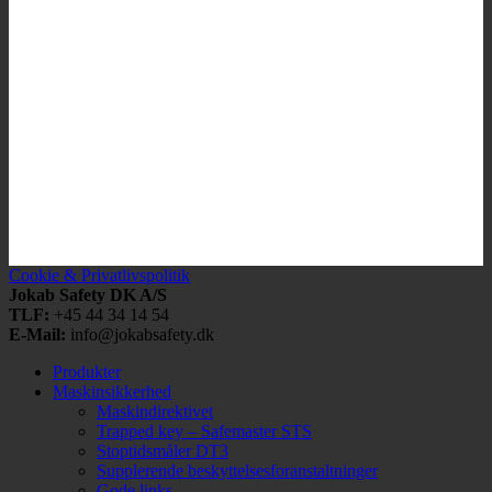
Cookie & Privatlivspolitik
Jokab Safety DK A/S
TLF:
+45 44 34 14 54
E-Mail:
info@jokabsafety.dk
Produkter
Maskinsikkerhed
Maskindirektivet
Trapped key – Safemaster STS
Stoptidsmåler DT3
Supplerende beskyttelsesforanstaltninger
Gode links