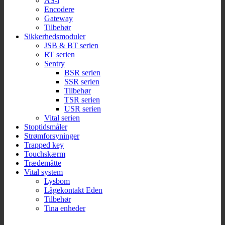
AS-i
Encodere
Gateway
Tilbehør
Sikkerhedsmoduler
JSB & BT serien
RT serien
Sentry
BSR serien
SSR serien
Tilbehør
TSR serien
USR serien
Vital serien
Stoptidsmåler
Strømforsyninger
Trapped key
Touchskærm
Trædemåtte
Vital system
Lysbom
Lågekontakt Eden
Tilbehør
Tina enheder