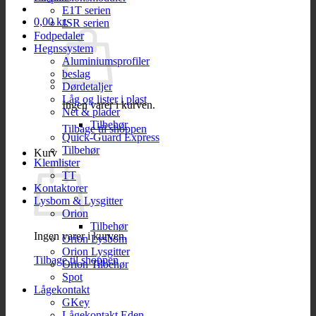
E1T serien
0,00
kr.
JSR serien
Fodpedaler
Hegnssystem
Aluminiumsprofiler
beslag
Dørdetaljer
Låg og lister i plast
Ingen varer i kurven.
Net & plader
Tilbehør
Tilbage til shoppen
Quick-Guard Express
Tilbehør
Kurv
Klemlister
TT
Kontaktorer
Lysbom & Lysgitter
Orion
Tilbehør
Ingen varer i kurven.
Orion Lysbom
Orion Lysgitter
Tilbage til shoppen
Orion Tilbehør
Spot
Lågekontakt
GKey
Lågekontakt Eden