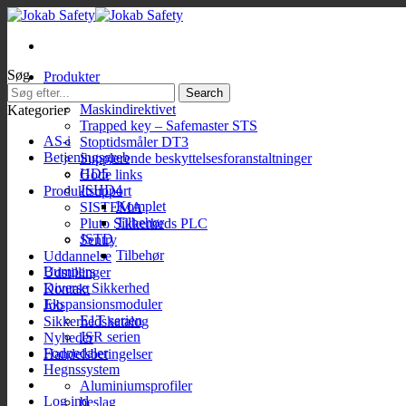
Fortsæt
til
indhold
Søg
Produkter
Search
Maskinsikkerhed
for:
Maskindirektivet
Kategorier
Trapped key – Safemaster STS
AS-i
Stoptidsmåler DT3
Betjeningsgreb
Supplerende beskyttelsesforanstaltninger
HD5
Gode links
JSHD4
Produktsupport
Komplet
SISTEMA
Tilbehør
Pluto Sikkerheds PLC
JSTD
Sentry
Tilbehør
Uddannelse
Bumpers
Udstillinger
Diverse Sikkerhed
Kontakt
Ekspansionsmoduler
Job
E1T serien
Sikkerhedskatalog
JSR serien
Nyheder
Fodpedaler
Handelsbetingelser
Hegnssystem
Aluminiumsprofiler
Log ind
beslag