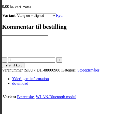
0,00
kr.
excl. moms
Variant
Ryd
Kommentar til bestilling
Tilbehør
antal
Tilføj til kurv
Varenummer (SKU):
DH-88000900
Kategori:
Stoptidsmåler
Yderligere information
download
Variant
Bæretaske
,
WLAN/Bluetooth modul