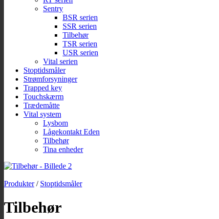
Sentry
BSR serien
SSR serien
Tilbehør
TSR serien
USR serien
Vital serien
Stoptidsmåler
Strømforsyninger
Trapped key
Touchskærm
Trædemåtte
Vital system
Lysbom
Lågekontakt Eden
Tilbehør
Tina enheder
Produkter
/
Stoptidsmåler
Tilbehør