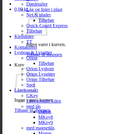
Dørdetaljer
0,00
kr.
Låg og lister i plast
Net & plader
Tilbehør
Quick-Guard Express
Tilbehør
Klemlister
TT
Ingen varer i kurven.
Kontaktorer
Lysbom & Lysgitter
Tilbage til shoppen
Orion
Tilbehør
Kurv
Orion Lysbom
Orion Lysgitter
Orion Tilbehør
Spot
Lågekontakt
GKey
Ingen varer i kurven.
Lågekontakt Eden
med lås
Tilbage til shoppen
Dalton
MKey8
MKey9
med magnetlås
Magne