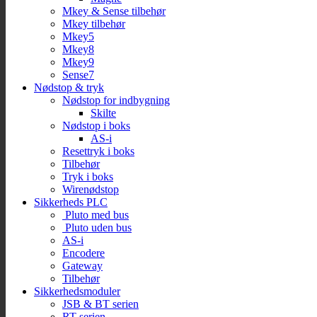
Mkey & Sense tilbehør
Mkey tilbehør
Mkey5
Mkey8
Mkey9
Sense7
Nødstop & tryk
Nødstop for indbygning
Skilte
Nødstop i boks
AS-i
Resettryk i boks
Tilbehør
Tryk i boks
Wirenødstop
Sikkerheds PLC
Pluto med bus
Pluto uden bus
AS-i
Encodere
Gateway
Tilbehør
Sikkerhedsmoduler
JSB & BT serien
RT serien