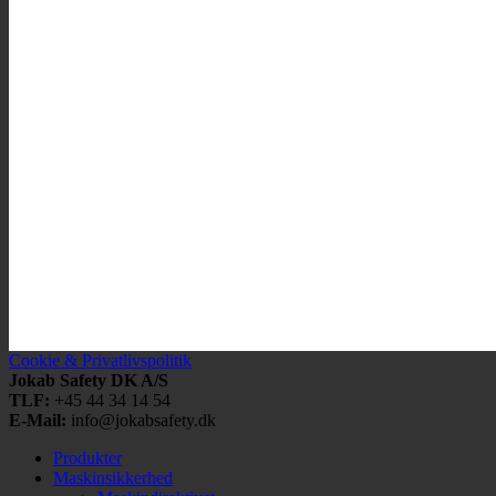
Cookie & Privatlivspolitik
Jokab Safety DK A/S
TLF:
+45 44 34 14 54
E-Mail:
info@jokabsafety.dk
Produkter
Maskinsikkerhed