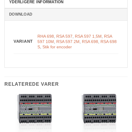
YDERLIGERE INFORMATION
DOWNLOAD
RHA 698
,
RSA 597
,
RSA 597 1,5M
,
RSA
VARIANT
597 10M
,
RSA 597 2M
,
RSA 698
,
RSA 698
S
,
Stik for encoder
RELATEREDE VARER