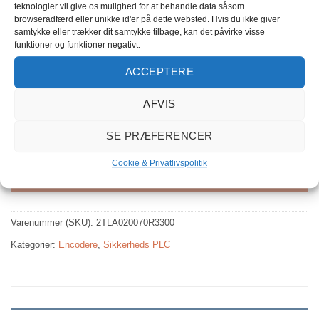
teknologier vil give os mulighed for at behandle data såsom
browseradfærd eller unikke id'er på dette websted. Hvis du ikke giver
samtykke eller trækker dit samtykke tilbage, kan det påvirke visse
1x
Pluto PLC Encoder
769,00 kr.
funktioner og funktioner negativt.
ACCEPTERE
Subtotal
769,00 kr.
excl. moms
AFVIS
SE PRÆFERENCER
Pluto PLC Encoder antal
Cookie & Privatlivspolitik
TILFØJ TIL KURV
Varenummer (SKU):
2TLA020070R3300
Kategorier:
Encodere
,
Sikkerheds PLC