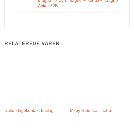
Magne 4X Dyn
,
Magne Anker 32A
,
Magne
Anker 32B
RELATEREDE VARER
Dalton lågekontakt beslag
Mkey & Sense tilbehør