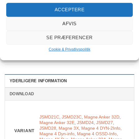
Magne lågekontakt antal
ACCEPTERE
TILFØJ TIL KURV
AFVIS
Varenummer (SKU):
2TLA042022R2700
SE PRÆFERENCER
Kategorier:
Lågekontakt
,
Magne
,
med magnetlås
Cookie & Privatlivspolitik
YDERLIGERE INFORMATION
DOWNLOAD
JSMD21C
,
JSMD23C
,
Magne Anker 32D
,
Magne Anker 32E
,
JSMD24
,
JSMD27
,
JSMD28
,
Magne 3X
,
Magne 4 DYN-2Info
,
VARIANT
Magne 4 Dyn-info
,
Magne 4 OSSD-Info
,