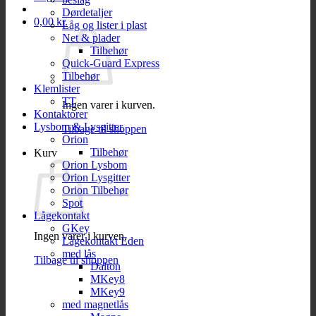
Dørdetaljer
0,00
kr.
Låg og lister i plast
Net & plader
Tilbehør
Quick-Guard Express
Tilbehør
Klemlister
TT
Ingen varer i kurven.
Kontaktorer
Lysbom & Lysgitter
Tilbage til shoppen
Orion
Tilbehør
Kurv
Orion Lysbom
Orion Lysgitter
Orion Tilbehør
Spot
Lågekontakt
GKey
Ingen varer i kurven.
Lågekontakt Eden
med lås
Tilbage til shoppen
Dalton
MKey8
MKey9
med magnetlås