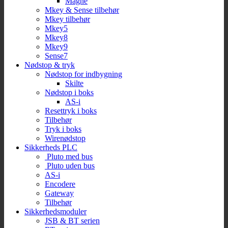
Magne
Mkey & Sense tilbehør
Mkey tilbehør
Mkey5
Mkey8
Mkey9
Sense7
Nødstop & tryk
Nødstop for indbygning
Skilte
Nødstop i boks
AS-i
Resettryk i boks
Tilbehør
Tryk i boks
Wirenødstop
Sikkerheds PLC
Pluto med bus
Pluto uden bus
AS-i
Encodere
Gateway
Tilbehør
Sikkerhedsmoduler
JSB & BT serien