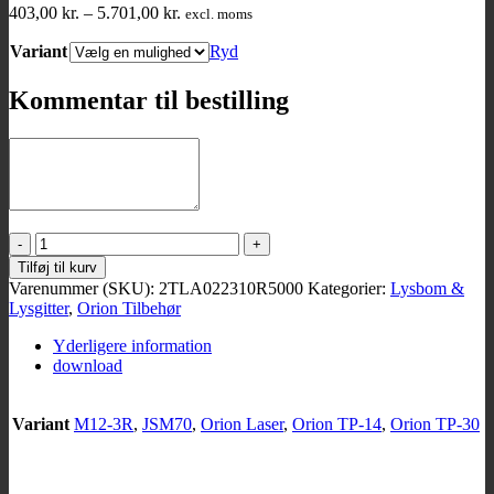
Prisinterval:
403,00
kr.
–
5.701,00
kr.
excl. moms
403,00 kr.
Variant
til
Ryd
5.701,00 kr.
Kommentar til bestilling
Orion
tilbehør
Tilføj til kurv
antal
Varenummer (SKU):
2TLA022310R5000
Kategorier:
Lysbom &
Lysgitter
,
Orion Tilbehør
Yderligere information
download
Variant
M12-3R
,
JSM70
,
Orion Laser
,
Orion TP-14
,
Orion TP-30