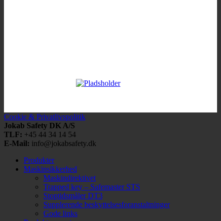
Cookie & Privatlivspolitik
Jokab Safety DK A/S
TLF:
+45 44 34 14 54
E-Mail:
info@jokabsafety.dk
Produkter
Maskinsikkerhed
Maskindirektivet
Trapped key – Safemaster STS
Stoptidsmåler DT3
Supplerende beskyttelsesforanstaltninger
Gode links