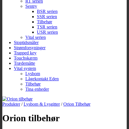
RT serien
Sentry
BSR serien
SSR serien
Tilbehør
TSR serien
USR serien
Vital serien
Stoptidsmåler
Strømforsyninger
Trapped key
Touchskærm
Trædemåtte
Vital system
Lysbom
Lågekontakt Eden
Tilbehør
Tina enheder
Produkter
/
Lysbom & Lysgitter
/
Orion Tilbehør
Orion tilbehør