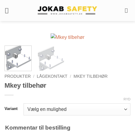
Fortsæt
til
indhold
PRODUKTER
/
LÅGEKONTAKT
/
MKEY TILBEHØR
Mkey tilbehør
RYD
Variant
Kommentar til bestilling