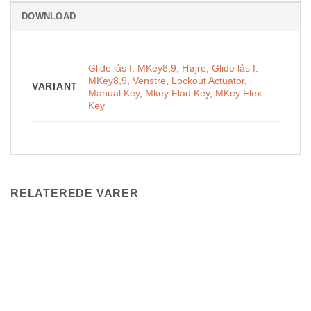
DOWNLOAD
Glide lås f. MKey8,9, Højre
,
Glide lås f.
MKey8,9, Venstre
,
Lockout Actuator
,
VARIANT
Manual Key
,
Mkey Flad Key
,
MKey Flex
Key
RELATEREDE VARER